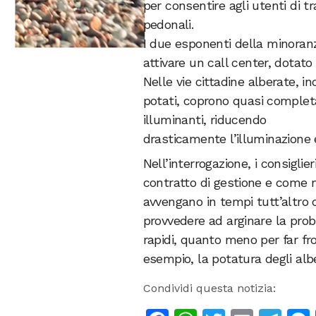
per consentire agli utenti di tr
pedonali.
I due esponenti della minora
attivare un call center, dotat
Nelle vie cittadine alberate, i
potati, coprono quasi complet
illuminanti, riducendo
drasticamente l’illuminazione e
Nell’interrogazione, i consigli
contratto di gestione e come ma
avvengano in tempi tutt’altro c
provvedere ad arginare la prob
rapidi, quanto meno per far fr
esempio, la potatura degli al
Condividi questa notizia: