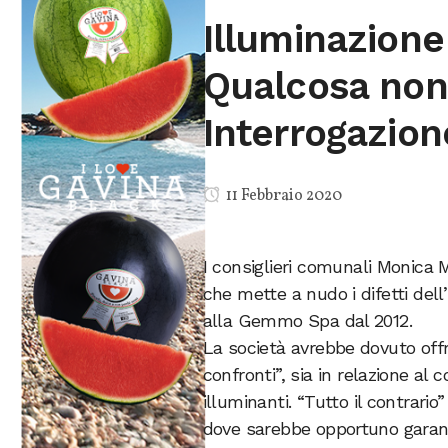
Illuminazione
Qualcosa non 
Interrogazion
11 Febbraio 2020
I consiglieri comunali Monica 
che mette a nudo i difetti dell
alla Gemmo Spa dal 2012.
La società avrebbe dovuto offr
confronti”, sia in relazione a
illuminanti. “Tutto il contrario
dove sarebbe opportuno garant