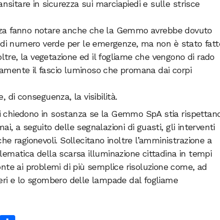
ansitare in sicurezza sui marciapiedi e sulle strisce
nza fanno notare anche che la Gemmo avrebbe dovuto
o di numero verde per le emergenze, ma non è stato fatt
noltre, la vegetazione ed il fogliame che vengono di rado
amente il fascio luminoso che promana dai corpi
, di conseguenza, la visibilità.
eri chiedono in sostanza se la Gemmo SpA stia rispettand
i, a seguito delle segnalazioni di guasti, gli interventi
he ragionevoli. Sollecitano inoltre l’amministrazione a
lematica della scarsa illuminazione cittadina in tempi
onte ai problemi di più semplice risoluzione come, ad
beri e lo sgombero delle lampade dal fogliame