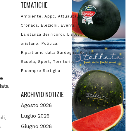
TEMATICHE
Ambiente
Appc
Attualità
Cronaca
Elezioni
Eventi
La stanza dei ricordi
Liste
oristano
Politica
Ripartiamo dalla Sardegna
Sanità
Scuola
Sport
Territorio
È sempre Sartiglia
ne
data
ARCHIVIO NOTIZIE
Agosto 2026
Luglio 2026
li,
,
Giugno 2026