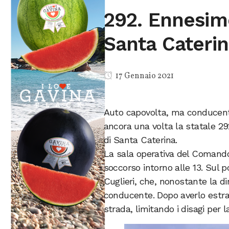
292. Ennesimo
Santa Caterin
17 Gennaio 2021
Auto capovolta, ma conducente
ancora una volta la statale 29
di Santa Caterina.
La sala operativa del Comando V
soccorso intorno alle 13. Sul 
Cuglieri, che, nonostante la di
conducente. Dopo averlo estratt
strada, limitando i disagi per l