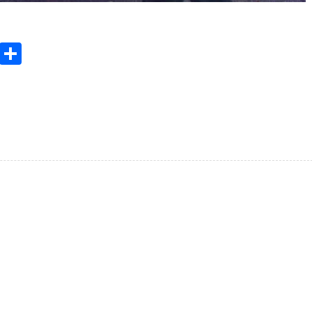
legram
Messenger
Condividi